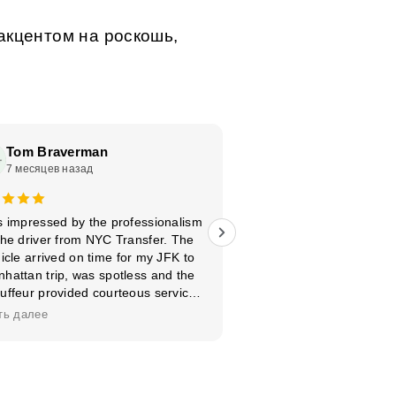
акцентом на роскошь,
Tom Braverman
Karin Braverma
7 месяцев назад
7 месяцев назад
s impressed by the professionalism
NYC Transfer Luxury
the driver from NYC Transfer. The
Service NYC provided
icle arrived on time for my JFK to
comfortable ride f
hattan trip, was spotless and the
Manhattan. The ch
uffeur provided courteous service
professional and court
roughout. I highly recommend this
exactly on time, and th
ть далее
Читать далее
ury car service for reliable airport
luxurious and spotless
transportation.
the seamless airport tr
would definitely re
service.