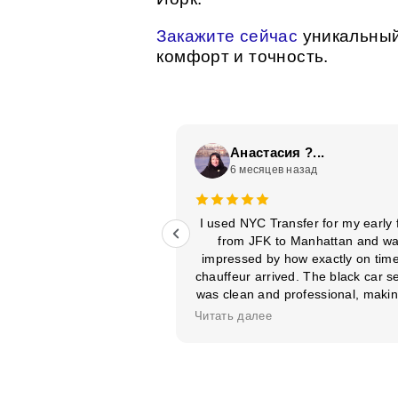
Закажите сейчас
уникальный
комфорт и точность.
ees
Анастасия ?...
ад
6 месяцев назад
ממליצה בחום איכות ושרו
I used NYC Transfer for my early f
from JFK to Manhattan and w
quality and service,
impressed by how exactly on time
ity Available 24/7
chauffeur arrived. The black car s
was clean and professional, makin
whole airport transportation stress
Читать далее
Punctuality like this makes a diffe
and I’ll definitely book them aga