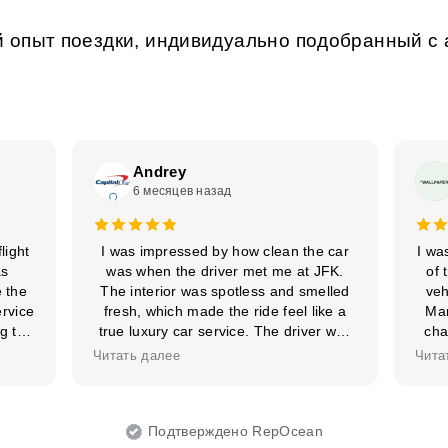
 опыт поездки, индивидуально подобранный с 
Andrey
6 месяцев назад
light
I was impressed by how clean the car
I wa
as
was when the driver met me at JFK.
of 
 the
The interior was spotless and smelled
veh
ervice
fresh, which made the ride feel like a
Man
g the
true luxury car service. The driver was
cha
‑free.
professional and on time, so I’ll
th
Читать далее
Чита
rence,
definitely choose NYC Transfer again.
lux
in.
Подтверждено RepOcean