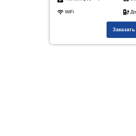
WiFi
До
Заказать