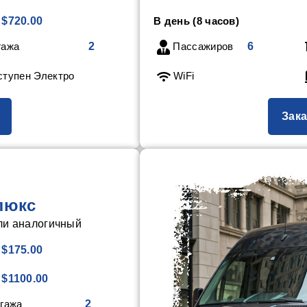
$720.00
В день (8 часов)
гажа
2
Пассажиров
6
тупен Электро
WiFi
Зака
люкс
ли аналогичный
$175.00
$1100.00
гажа
2