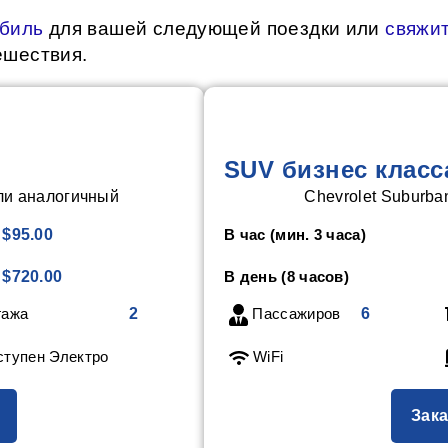
обиль
для вашей следующей поездки или
свяжит
ешествия.
SUV бизнес класс
ли аналогичный
Chevrolet Suburba
$95.00
В час (мин. 3 часа)
$720.00
В день (8 часов)
гажа
2
Пассажиров
6
тупен Электро
WiFi
Зака