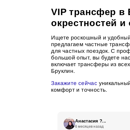
VIP трансфер в
окрестностей и
Ищете роскошный и удобный
предлагаем частные трансфе
для частных поездок. С про
большой опыт, вы будете на
включает трансферы из всех
Бруклин.
Закажите сейчас
уникальный
комфорт и точность.
ees
Анастасия ?...
ад
6 месяцев назад