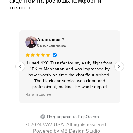
акцентом на роскошь, комфорт и
точность.
Анастасия ?...
6 месяцев назад
ממלי
I used NYC Transfer for my early flight from
JFK to Manhattan and was impressed by
le
how exactly on time the chauffeur arrived.
The black car service was clean and
professional, making the whole airport
transportation stress‑free. Punctuality like
Читать далее
this makes a difference, and I’ll definitely
book them again.
Подтверждено RepOcean
© 2024 VAV USA. All rights reserved.
Powered by
MB Design Studio